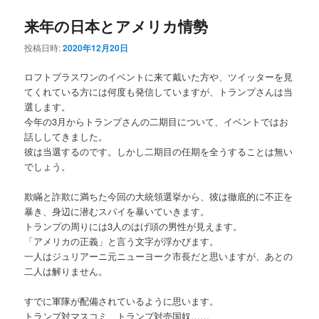
来年の日本とアメリカ情勢
投稿日時:
2020年12月20日
ロフトプラスワンのイベントに来て戴いた方や、ツイッターを見
てくれている方には何度も発信していますが、トランプさんは当
選します。
今年の3月からトランプさんの二期目について、イベントではお
話ししてきました。
彼は当選するのです。しかし二期目の任期を全うすることは無い
でしょう。
欺瞞と詐欺に満ちた今回の大統領選挙から、彼は徹底的に不正を
暴き、身辺に潜むスパイを暴いていきます。
トランプの周りには3人のはげ頭の男性が見えます。
「アメリカの正義」と言う文字が浮かびます。
一人はジュリアーニ元ニューヨーク市長だと思いますが、あとの
二人は解りません。
すでに軍隊が配備されているように思います。
トランプ対マスコミ トランプ対売国奴……