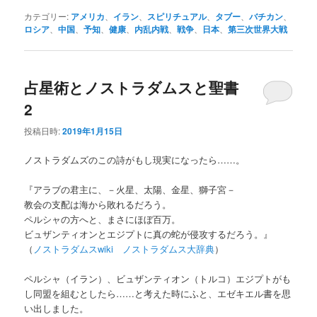
カテゴリー:
アメリカ
、
イラン
、
スピリチュアル
、
タブー
、
バチカン
、
ロシア
、
中国
、
予知
、
健康
、
内乱内戦
、
戦争
、
日本
、
第三次世界大戦
占星術とノストラダムスと聖書
2
投稿日時:
2019年1月15日
ノストラダムズのこの詩がもし現実になったら……。
『アラブの君主に、－火星、太陽、金星、獅子宮－
教会の支配は海から敗れるだろう。
ペルシャの方へと、まさにほぼ百万。
ビュザンティオンとエジプトに真の蛇が侵攻するだろう。』
（
ノストラダムスwiki ノストラダムス大辞典
）
ペルシャ（イラン）、ビュザンティオン（トルコ）エジプトがも
し同盟を組むとしたら……と考えた時にふと、エゼキエル書を思
い出しました。