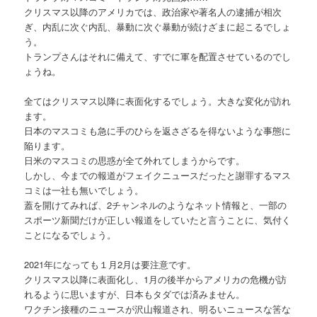
クリスマス以降のアメリカでは、政治家や著名人の逮捕が相次
ぎ、内乱に次ぐ内乱、暴動に次ぐ暴動が続けざまに起こるでしょ
う。
トランプさんはそれに備えて、すでに軍を配置させているのでし
ょうね。
全てはクリスマス以降に表面化するでしょう。大きな変化が訪れ
ます。
日本のマスコミも急に手のひらを返さざるを得ないような事態に
陥ります。
日米のマスコミの思惑が全て外れてしまうからです。
しかし、今までの報道がフェイクニュースだったと謝罪するマス
コミは一社も無いでしょう。
蓋を開けてみれば、2チャンネルのようなネット情報と、一部の
スポーツ新聞だけが正しい報道をしていたと言うことに、気付く
ことになるでしょう。
2021年になっても１月2月は要注意です。
クリスマス以降に表面化し、1月の後半からアメリカの危機が訪
れるように思いますが、日本もタダでは済みません。
ワクチン接種のニュースが沢山報道され、明るいニュースな筈な