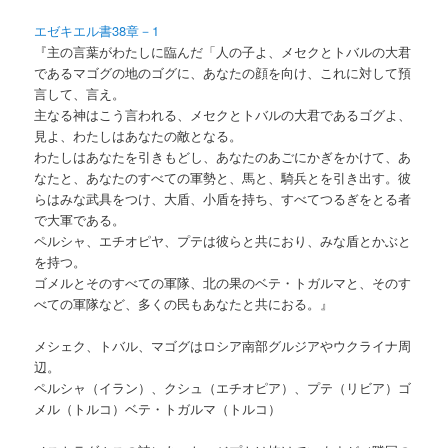
エゼキエル書38章－1
『主の言葉がわたしに臨んだ「人の子よ、メセクとトバルの大君
であるマゴグの地のゴグに、あなたの顔を向け、これに対して預
言して、言え。
主なる神はこう言われる、メセクとトバルの大君であるゴグよ、
見よ、わたしはあなたの敵となる。
わたしはあなたを引きもどし、あなたのあごにかぎをかけて、あ
なたと、あなたのすべての軍勢と、馬と、騎兵とを引き出す。彼
らはみな武具をつけ、大盾、小盾を持ち、すべてつるぎをとる者
で大軍である。
ペルシャ、エチオピヤ、プテは彼らと共におり、みな盾とかぶと
を持つ。
ゴメルとそのすべての軍隊、北の果のベテ・トガルマと、そのす
べての軍隊など、多くの民もあなたと共におる。』
メシェク、トバル、マゴグはロシア南部グルジアやウクライナ周
辺。
ペルシャ（イラン）、クシュ（エチオピア）、プテ（リビア）ゴ
メル（トルコ）ベテ・トガルマ（トルコ）