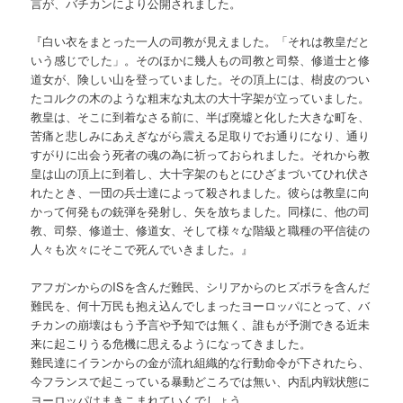
言が、バチカンにより公開されました。
『白い衣をまとった一人の司教が見えました。「それは教皇だと
いう感じでした」。そのほかに幾人もの司教と司祭、修道士と修
道女が、険しい山を登っていました。その頂上には、樹皮のつい
たコルクの木のような粗末な丸太の大十字架が立っていました。
教皇は、そこに到着なさる前に、半ば廃墟と化した大きな町を、
苦痛と悲しみにあえぎながら震える足取りでお通りになり、通り
すがりに出会う死者の魂の為に祈っておられました。それから教
皇は山の頂上に到着し、大十字架のもとにひざまづいてひれ伏さ
れたとき、一団の兵士達によって殺されました。彼らは教皇に向
かって何発もの銃弾を発射し、矢を放ちました。同様に、他の司
教、司祭、修道士、修道女、そして様々な階級と職種の平信徒の
人々も次々にそこで死んでいきました。』
アフガンからのISを含んだ難民、シリアからのヒズボラを含んだ
難民を、何十万民も抱え込んでしまったヨーロッパにとって、バ
チカンの崩壊はもう予言や予知では無く、誰もが予測できる近未
来に起こりうる危機に思えるようになってきました。
難民達にイランからの金が流れ組織的な行動命令が下されたら、
今フランスで起こっている暴動どころでは無い、内乱内戦状態に
ヨーロッパはまきこまれていくでしょう。