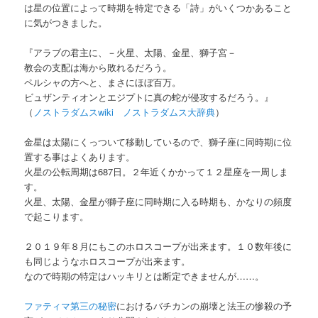
は星の位置によって時期を特定できる「詩」がいくつかあること
に気がつきました。
『アラブの君主に、－火星、太陽、金星、獅子宮－
教会の支配は海から敗れるだろう。
ペルシャの方へと、まさにほぼ百万。
ビュザンティオンとエジプトに真の蛇が侵攻するだろう。』
（
ノストラダムスwiki ノストラダムス大辞典
）
金星は太陽にくっついて移動しているので、獅子座に同時期に位
置する事はよくあります。
火星の公転周期は687日。２年近くかかって１２星座を一周しま
す。
火星、太陽、金星が獅子座に同時期に入る時期も、かなりの頻度
で起こります。
２０１９年８月にもこのホロスコープが出来ます。１０数年後に
も同じようなホロスコープが出来ます。
なので時期の特定はハッキリとは断定できませんが……。
ファティマ第三の秘密
におけるバチカンの崩壊と法王の惨殺の予