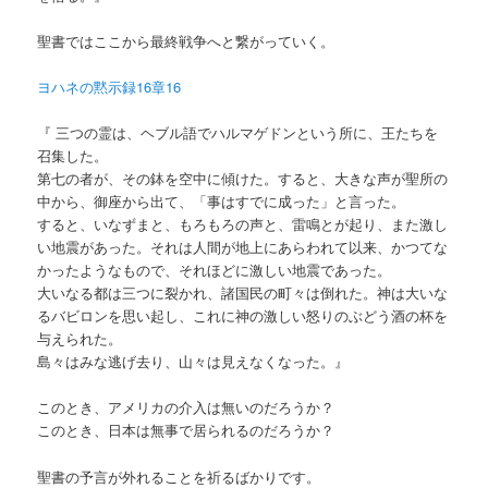
聖書ではここから最終戦争へと繋がっていく。
ヨハネの黙示録16章16
『 三つの霊は、ヘブル語でハルマゲドンという所に、王たちを
召集した。
第七の者が、その鉢を空中に傾けた。すると、大きな声が聖所の
中から、御座から出て、「事はすでに成った」と言った。
すると、いなずまと、もろもろの声と、雷鳴とが起り、また激し
い地震があった。それは人間が地上にあらわれて以来、かつてな
かったようなもので、それほどに激しい地震であった。
大いなる都は三つに裂かれ、諸国民の町々は倒れた。神は大いな
るバビロンを思い起し、これに神の激しい怒りのぶどう酒の杯を
与えられた。
島々はみな逃げ去り、山々は見えなくなった。』
このとき、アメリカの介入は無いのだろうか？
このとき、日本は無事で居られるのだろうか？
聖書の予言が外れることを祈るばかりです。