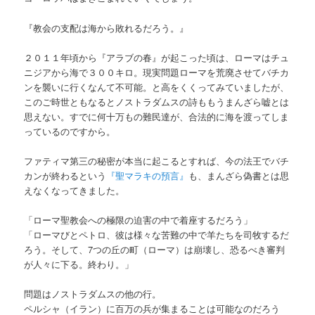
『教会の支配は海から敗れるだろう。』
２０１１年頃から『アラブの春』が起こった頃は、ローマはチュ
ニジアから海で３００キロ。現実問題ローマを荒廃させてバチカ
ンを襲いに行くなんて不可能。と高をくくってみていましたが、
このご時世ともなるとノストラダムスの詩ももうまんざら嘘とは
思えない。すでに何十万もの難民達が、合法的に海を渡ってしま
っているのですから。
ファティマ第三の秘密が本当に起こるとすれば、今の法王でバチ
カンが終わるという
『聖マラキの預言』
も、まんざら偽書とは思
えなくなってきました。
「ローマ聖教会への極限の迫害の中で着座するだろう」
「ローマびとペトロ、彼は様々な苦難の中で羊たちを司牧するだ
ろう。そして、7つの丘の町（ローマ）は崩壊し、恐るべき審判
が人々に下る。終わり。」
問題はノストラダムスの他の行。
ペルシャ（イラン）に百万の兵が集まることは可能なのだろう