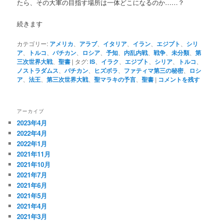
たら、その大軍の目指す場所は一体どこになるのか……？
続きます
カテゴリー:
アメリカ
、
アラブ
、
イタリア
、
イラン
、
エジプト
、
シリ
ア
、
トルコ
、
バチカン
、
ロシア
、
予知
、
内乱内戦
、
戦争
、
未分類
、
第
三次世界大戦
、
聖書
|
タグ:
IS
、
イラク
、
エジプト
、
シリア
、
トルコ
、
ノストラダムス
、
バチカン
、
ヒズボラ
、
ファティマ第三の秘密
、
ロシ
ア
、
法王
、
第三次世界大戦
、
聖マラキの予言
、
聖書
|
コメントを残す
アーカイブ
2023年4月
2022年4月
2022年1月
2021年11月
2021年10月
2021年7月
2021年6月
2021年5月
2021年4月
2021年3月