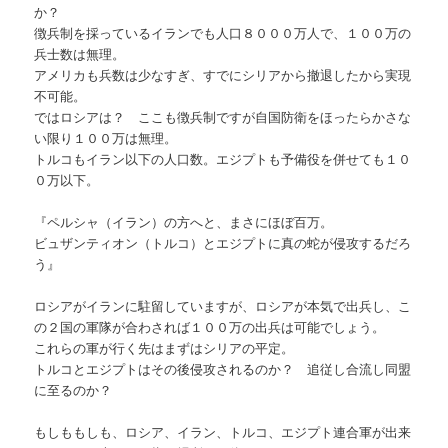
か？
徴兵制を採っているイランでも人口８０００万人で、１００万の
兵士数は無理。
アメリカも兵数は少なすぎ、すでにシリアから撤退したから実現
不可能。
ではロシアは？ ここも徴兵制ですが自国防衛をほったらかさな
い限り１００万は無理。
トルコもイラン以下の人口数。エジプトも予備役を併せても１０
０万以下。
『ペルシャ（イラン）の方へと、まさにほぼ百万。
ビュザンティオン（トルコ）とエジプトに真の蛇が侵攻するだろ
う』
ロシアがイランに駐留していますが、ロシアが本気で出兵し、こ
の２国の軍隊が合わされば１００万の出兵は可能でしょう。
これらの軍が行く先はまずはシリアの平定。
トルコとエジプトはその後侵攻されるのか？ 追従し合流し同盟
に至るのか？
もしももしも、ロシア、イラン、トルコ、エジプト連合軍が出来