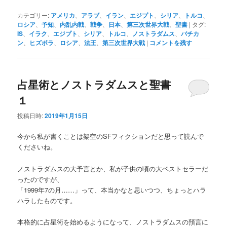
カテゴリー:
アメリカ
、
アラブ
、
イラン
、
エジプト
、
シリア
、
トルコ
、
ロシア
、
予知
、
内乱内戦
、
戦争
、
日本
、
第三次世界大戦
、
聖書
|
タグ:
IS
、
イラク
、
エジプト
、
シリア
、
トルコ
、
ノストラダムス
、
バチカ
ン
、
ヒズボラ
、
ロシア
、
法王
、
第三次世界大戦
|
コメントを残す
占星術とノストラダムスと聖書
１
投稿日時:
2019年1月15日
今から私が書くことは架空のSFフィクションだと思って読んで
くださいね。
ノストラダムスの大予言とか、私が子供の頃の大ベストセラーだ
ったのですが、
「1999年7の月……」って、本当かなと思いつつ、ちょっとハラ
ハラしたものです。
本格的に占星術を始めるようになって、ノストラダムスの預言に