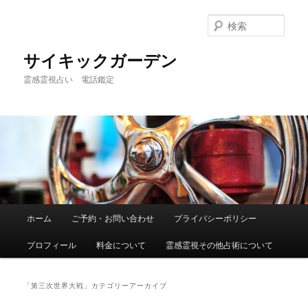
メ
サ
イ
ブ
検
ン
コ
索
コ
ン
サイキックガーデン
ン
テ
霊感霊視占い 電話鑑定
テ
ン
ン
ツ
ツ
へ
へ
移
移
動
動
メ
ホーム
ご予約・お問い合わせ
プライバシーポリシー
イ
ン
プロフィール
料金について
霊感霊視その他占術について
メ
ニ
ュ
「
第三次世界大戦
」カテゴリーアーカイブ
ー