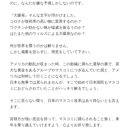
のに、なんだか嫌な予感しかしないのです。
『大爆発』そんな文字が浮かびました。
コロナが致死率の高い物に変異するのか？
ワクチンが効かない株が猛威を振るうのか？
はたまた他のウィルスによる大爆発なのか？
何が世界を襲うのかは解りません。
しかし備蓄を怠らずに、用意をしていて下さい。
アメリカの動乱が収まった時、この欺瞞に満ちた選挙の裏で、莫
大な裏金をあるグループやマスコミにつぎ込んでいた国と、アメ
リカは対峙して行くことになるでしょう。
日本も無事では居られませんが、そこで始めて日本国民もマスコ
ミにおどらされていたことがハッキリ解るでしょう。
そこに至らない限り、日本のマスコミ改革はあり得ないとも言え
ます。
皆様方が強い意志を持って、マスコミに踊らされること無く、来
年を乗り越えていけますよう、心よりお祈り致します。