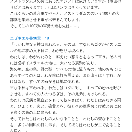
ノストラダムスの詩にあったエジプトは抜けていますが（隣国の
リビアはあります）、ほぼメンツはそろっています。
これぐらいの連合軍でやっと、ノストラダムスのいう100万の大
部隊を集結させる事が出来るんでしょう。
そしてこの100万の軍勢の進む先は……。
エゼキエル書38章ー18
『しかし主なる神は言われる、その日、すなわちゴグがイスラエ
ルの地に攻め入る日に、わが怒りは現れる。
わたしは、わがねたみと、燃えたつ怒りとをもって言う。その日
には必ずイスラエルの地に、大いなる震動があり、
海の魚、空の鳥、野の獣、すべての地に這うもの、地のおもてに
あるすべての人は、わが前に打ち震える。また山々はくずれ、が
けは落ち、すべての石がきは地に倒れる。
主なる神は言われる、わたしはゴグに対し、すべての恐れを呼び
よせる。すべての人のつるぎは、その兄弟に向けられる。
わたしは疫病と流血とをもって彼をさばく。わたしはみなぎる雨
と、ひょうと、火と、硫黄とを、彼とその軍隊および彼と共にお
る多くの民の上に降らせる。
そしてわたしはわたしの大いなることと、わたしの聖なることと
を、多くの国民の目に示す。そして彼らはわたしが主であること
を悟る。』