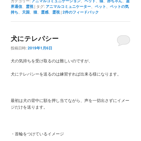
カテゴリー:
アニマルコミュニケーション
、
ペット
、
猫
、
赤ちゃん
、
霊
界通信
、
霊視
|
タグ:
アニマルコミュニケーター
、
ペット
、
ペットの気
持ち
、
天国
、
猫
、
霊感
、
霊視
|
2
件のフィードバック
犬にテレパシー
投稿日時:
2019年1月6日
犬の気持ちを受け取るのは難しいのですが、
犬にテレパシーを送るのは練習すれば出来る様になります。
最初は犬の背中に額を押し当てながら、声を一切出さずにイメー
ジだけを送ります。
・首輪をつけているイメージ