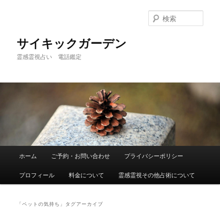
メ
サ
イ
ブ
検
ン
コ
索
コ
ン
サイキックガーデン
ン
テ
霊感霊視占い 電話鑑定
テ
ン
ン
ツ
ツ
へ
へ
移
移
動
動
メ
ホーム
ご予約・お問い合わせ
プライバシーポリシー
イ
ン
プロフィール
料金について
霊感霊視その他占術について
メ
ニ
ュ
「
ペットの気持ち
」タグアーカイブ
ー