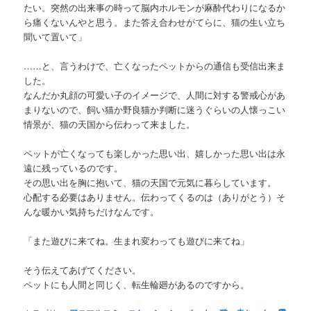
たい。突然の出来事の時って脳内ホルモンが麻酔代わりになるか
ら痛くないんやと思う。また答え合わせがてらに、猫の生い立ち
聞いて置いて」
……と、言うわけで、亡くなったペットからの通信も受信出来ま
した。
なんだか丸顔の可愛い子のイメージで、人間に対する警戒心があ
まりないので、飼い猫か野良猫か判断に迷うぐらいの人懐っこい
情景が、猫の天国から伝わって来ました。
ペットが亡くなっても楽しかった思い出、嬉しかった思い出は永
遠に残っているのです。
その思い出を胸に抱いて、猫の天国で元気に暮らしています。
心配する必要はありません。伝わってくるのは（ありがとう）そ
んな暖かい気持ちだけなんです。
「また遊びに来てね。生まれ変わっても遊びに来てね」
そう伝えてあげてください。
ペットにも人間と同じく、転生輪廻があるのですから。