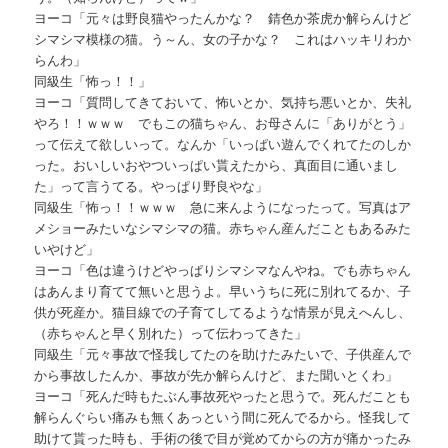
ヨーコ「元々は野良猫やったんかな？ 錆色か茶虎か解らんけど
シマシマ模様の猫。う～ん、女の子かな？ これはハッキリわか
らんわ」
同級生「怖っ！！」
ヨーコ「質問してきておいて、怖いとか、気持ち悪いとか、失礼
やろ！！ｗｗｗ でもこの猫ちゃん、お母さんに「ありがとう」
って伝えて欲しいって。なんか「いっぱい遊んでくれてたのしか
った。おいしいおやついっぱい貰えたから、真面目に通いまし
た」って言うてる。やっぱり野良やな」
同級生「怖っ！！ｗｗｗ 急に来んようになったって。写真はア
メショーみたいなシマシマの猫。赤ちゃん産んだこともあるみた
いやけど」
ヨーコ「色は違うけどやっぱりシマシマなんやね。でも赤ちゃん
はあんまり育てて無いと思うよ。早いうちに死に別れてるか、子
供が死産か。猫目線での子育てしてるような情景が見えへんし、
（赤ちゃんと早く別れた）って伝わってきた」
同級生「元々事故で怪我してたのを助けたみたいで、子供産んで
から事故したんか、事故が先か解らんけど、また聞いとくわ」
ヨーコ「死んだ時もたぶん事故死やったと思うで。死んだことも
解らんぐらい痛みも無くあっという間に死んでるから。怪我して
助けて貰った時も、手術の後で目が覚めてからの方が痛かったみ