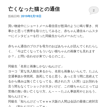
亡くなった猫との通信
2
投稿日時:
2019年2月19日
買い物途中にショートメール着信音が怒濤のように鳴り響き、何
事かと思って携帯を取りだしてみると、赤ちゃん通信＆ハムスタ
ーにインタビューを行った同級生からのメールだった。
赤ちゃん通信のブログを母方のおばあちゃんが読んでくれたらし
く、「今は亡くなってもういない猫ちゃんの画像でも見れます
か？」と問い合わせが来ているとのこと。
同級生「名前と画像しかないねんけど」
ヨーコ「変な先入観出来るから、名前も画像もいらんで。たぶん
交通事故か突然死、急死してると思う。あっと言う間に息絶えて
るから痛みは無く亡くなってる。残された方（人間）はお別れを
言う間もなくてショックが大きいけど、この猫ちゃんにとっては
苦痛の無い良い亡くなり方。ん～～～たぶん事故死やとおもう。
知らんけどｗ」
同級生「知らんけどってｗｗｗ大阪の人間は会話の最後に絶対言
う。（知らんけど）ってｗ」