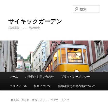
メ
サ
イ
ブ
検
ン
コ
索
コ
ン
サイキックガーデン
ン
テ
霊感霊視占い 電話鑑定
テ
ン
ン
ツ
ツ
へ
へ
移
移
動
動
メ
ホーム
ご予約・お問い合わせ
プライバシーポリシー
イ
ン
プロフィール
料金について
霊感霊視その他占術について
メ
ニ
ュ
「
貧乏神，昇り龍，霊視，占い，
」タグアーカイブ
ー