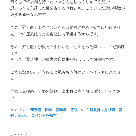
若くして何店舗も持ったママさんをじっくり見てください。
思いっきり欠落した部分もあるけれども、こういった凄い特徴が
必ずある筈なんです。
この『昇り龍』を見つけたならば絶対に辞めさせてはいけませ
ん。その運気は貴方の会社にも伝染するからです。
その『昇り龍』が貴方の会社からいなくなった時……。ご愁傷様
です
そして『貧乏神』が貴方の店に来た時も……ご愁傷様です。
ごめんなさい。そうなると私ももう何のアドバイスも出来ませ
ん。
早めに見極め、早めの対処。出来れば雇う前に相談してくださ
い。
カテゴリー:
守護霊
、
開運
、
霊現象
、
霊視
|
タグ:
貧乏神，昇り龍，霊
視，占い，
|
コメントを残す
アーカイブ