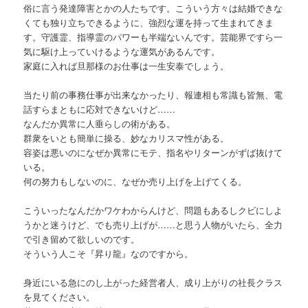
俗に言う発達障害とかの人たちです。こういう方々は結婚できな
くても独り立ちできるように、強烈な運を持って生まれてきま
す。守護霊、指導霊のパワーも半端ないんです。芸能界ですら一
気に駆け上っていけるような運気があるんです。
家庭に入れば旦那様のお仕事は一生安泰でしょう。
当たり前の事務仕事が出来なかったり、報連相も常識も皆無、電
話すらまともに応対できないけど……
なんだか異常に人垂らしの術がある。
群衆をいとも簡単に操る、妙なカリスマ性がある。
容姿は悪いのになぜか異常にモテ、指名やリターンがずば抜けて
いる。
何の努力もしないのに、なぜか売り上げを上げてくる。
こういったなんだかワケわからんけど、問題もあるしクビにしよ
うかと迷うけど、でも売り上げが……と思う人物がいたら、全力
で引き留めて欲しいのです。
そういう人こそ『昇り龍』なのですから。
身近にいる急にのし上がった経営者人、成り上がりの社長クラス
を見てください。